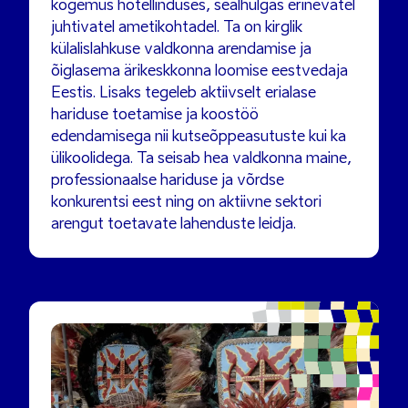
kogemus hotellinduses, sealhulgas erinevatel
juhtivatel ametikohtadel. Ta on kirglik
külalislahkuse valdkonna arendamise ja
õiglasema ärikeskkonna loomise eestvedaja
Eestis. Lisaks tegeleb aktiivselt erialase
hariduse toetamise ja koostöö
edendamisega nii kutseõppeasutuste kui ka
ülikoolidega. Ta seisab hea valdkonna maine,
professionaalse hariduse ja võrdse
konkurentsi eest ning on aktiivne sektori
arengut toetavate lahenduste leidja.