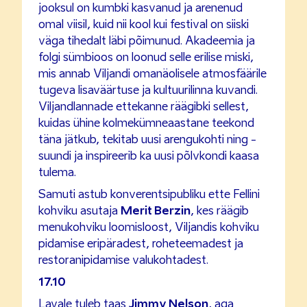
jooksul on kumbki kasvanud ja arenenud
omal viisil, kuid nii kool kui festival on siiski
väga tihedalt läbi põimunud. Akadeemia ja
folgi sümbioos on loonud selle erilise miski,
mis annab Viljandi omanäolisele atmosfäärile
tugeva lisaväärtuse ja kultuurilinna kuvandi.
Viljandlannade ettekanne räägibki sellest,
kuidas ühine kolmekümneaastane teekond
täna jätkub, tekitab uusi arengukohti ning -
suundi ja inspireerib ka uusi põlvkondi kaasa
tulema.
Samuti astub konverentsipubliku ette Fellini
kohviku asutaja
Merit Berzin
, kes räägib
menukohviku loomisloost, Viljandis kohviku
pidamise eripäradest, roheteemadest ja
restoranipidamise valukohtadest.
17.10
Lavale tuleb taas
Jimmy Nelson
, aga