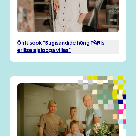
Õhtusöök "Sügisandide hõng PÄRIs
erilise ajalooga villas"