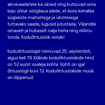
aknavaadetele ka uksed ning kutsuvad oma
koju ühise söögilaua äärde, et koos kohalike
sügiseste maitsetega ja üksteisega
tuttavaks saada, lugusid jutustada, Viljandile
omaselt ja hubaselt nalja heita ning rõõmu
tunda. Koduõhtusöök ootab!
Koduõhtusöögid toimuvad 25. septembril,
algus kell 19. Kõikide koduõhtusöökide hind
on 52 eurot osaleja kohta. Kohti on igal
õhtusöögil kuni 12. Koduõhtusöökide müük
on lõppenud.