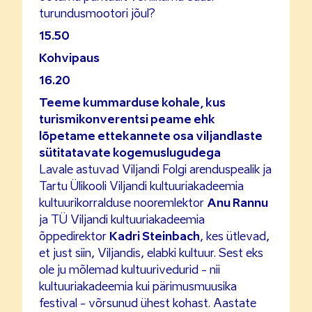
turundusmootori jõul?
15.50
Kohvipaus
16.20
Teeme kummarduse kohale, kus
turismikonverentsi peame ehk
lõpetame ettekannete osa viljandlaste
sütitatavate kogemuslugudega
Lavale astuvad Viljandi Folgi arenduspealik ja
Tartu Ülikooli Viljandi kultuuriakadeemia
kultuurikorralduse nooremlektor
Anu Rannu
ja TÜ Viljandi kultuuriakadeemia
õppedirektor
Kadri Steinbach
, kes ütlevad,
et just siin, Viljandis, elabki kultuur. Sest eks
ole ju mõlemad kultuurivedurid - nii
kultuuriakadeemia kui pärimusmuusika
festival - võrsunud ühest kohast. Aastate