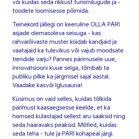
või kuidas seda rikkust turismilugude ja -
toodete loomisesse põimida.
Teinekord jällegi on keeruline OLLA PÄRI
asjade olemasoleva seisuga - kas
rahvarõivaste muster köidab kandjaid ja
vaatajaid ka tulevikus või vajub moodsate
trendide varju? Pannes pärimusele uue,
innovatsiooni kuue selga, tõmbab ta
publiku pilke ka järgmisel sajal aastal.
Vaadake kasvõi Iglusauna!
Küsimus on vaid selles, kuidas tõlkida
pärimust kaasaegsesse keelde, et ka
homsed külastajad sellest aru saaksid ning
seda haaravaks peaksid. Mõtled, kuidas
seda teha - tule ja PÄRI kohapeal järgi.