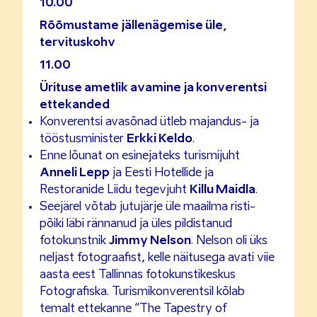
10.00
Rõõmustame jällenägemise üle,
tervituskohv
11.00
Ürituse ametlik avamine ja konverentsi
ettekanded
Konverentsi avasõnad ütleb majandus- ja
tööstusminister
Erkki Keldo
.
Enne lõunat on esinejateks turismijuht
Anneli Lepp
ja Eesti Hotellide ja
Restoranide Liidu tegevjuht
Killu Maidla
.
Seejärel võtab jutujärje üle maailma risti-
põiki läbi rännanud ja üles pildistanud
fotokunstnik
Jimmy Nelson
. Nelson oli üks
neljast fotograafist, kelle näitusega avati viie
aasta eest Tallinnas fotokunstikeskus
Fotografiska. Turismikonverentsil kõlab
temalt ettekanne “The Tapestry of