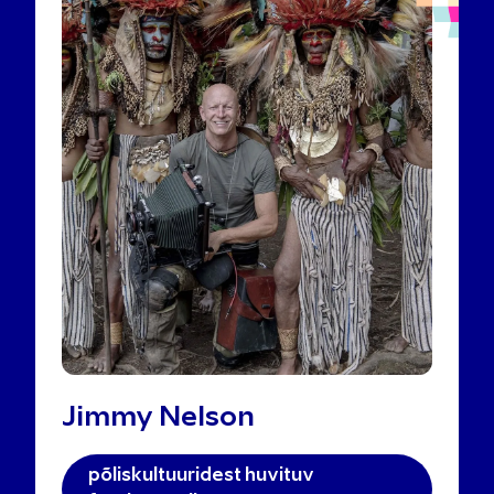
Jimmy Nelson
põliskultuuridest huvituv