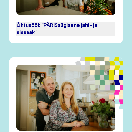
Õhtusöök "PÄRISsügisene jahi- ja
aiasaak“