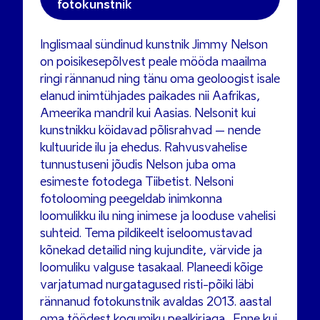
fotokunstnik
Inglismaal sündinud kunstnik Jimmy Nelson
on poisikesepõlvest peale mööda maailma
ringi rännanud ning tänu oma geoloogist isale
elanud inimtühjades paikades nii Aafrikas,
Ameerika mandril kui Aasias. Nelsonit kui
kunstnikku köidavad põlisrahvad – nende
kultuuride ilu ja ehedus. Rahvusvahelise
tunnustuseni jõudis Nelson juba oma
esimeste fotodega Tiibetist. Nelsoni
fotolooming peegeldab inimkonna
loomulikku ilu ning inimese ja looduse vahelisi
suhteid. Tema pildikeelt iseloomustavad
kõnekad detailid ning kujundite, värvide ja
loomuliku valguse tasakaal. Planeedi kõige
varjatumad nurgatagused risti-põiki läbi
rännanud fotokunstnik avaldas 2013. aastal