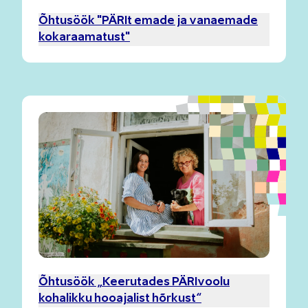
Õhtusöök "PÄRIt emade ja vanaemade
kokaraamatust"
Õhtusöök „Keerutades PÄRIvoolu
kohalikku hooajalist hõrkust“