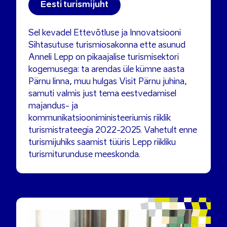
Eesti turismijuht
Sel kevadel Ettevõtluse ja Innovatsiooni
Sihtasutuse turismiosakonna ette asunud
Anneli Lepp on pikaajalise turismisektori
kogemusega: ta arendas üle kümne aasta
Pärnu linna, muu hulgas Visit Pärnu juhina,
samuti valmis just tema eestvedamisel
majandus- ja
kommunikatsiooniministeeriumis riiklik
turismistrateegia 2022-2025. Vahetult enne
turismijuhiks saamist tüüris Lepp riikliku
turismiturunduse meeskonda.