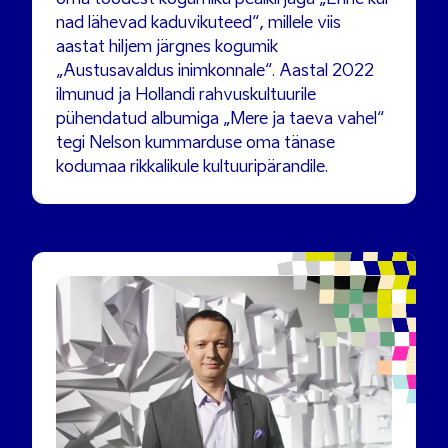
oma töödest kogumiku pealkirjaga „Enne kui
nad lähevad kaduvikuteed“, millele viis
aastat hiljem järgnes kogumik
„Austusavaldus inimkonnale“. Aastal 2022
ilmunud ja Hollandi rahvuskultuurile
pühendatud albumiga „Mere ja taeva vahel“
tegi Nelson kummarduse oma tänase
kodumaa rikkalikule kultuuripärandile.