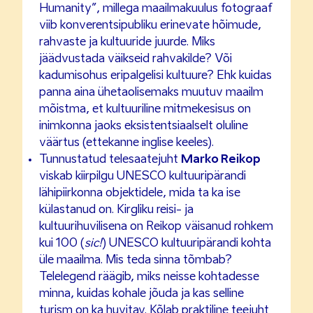
Humanity”, millega maailmakuulus fotograaf
viib konverentsipubliku erinevate hõimude,
rahvaste ja kultuuride juurde. Miks
jäädvustada väikseid rahvakilde? Või
kadumisohus eripalgelisi kultuure? Ehk kuidas
panna aina ühetaolisemaks muutuv maailm
mõistma, et kultuuriline mitmekesisus on
inimkonna jaoks eksistentsiaalselt oluline
väärtus (ettekanne inglise keeles).
Tunnustatud telesaatejuht
Marko Reikop
viskab kiirpilgu UNESCO kultuuripärandi
lähipiirkonna objektidele, mida ta ka ise
külastanud on. Kirgliku reisi- ja
kultuurihuvilisena on Reikop väisanud rohkem
kui 100 (
sic!
) UNESCO kultuuripärandi kohta
üle maailma. Mis teda sinna tõmbab?
Telelegend räägib, miks neisse kohtadesse
minna, kuidas kohale jõuda ja kas selline
turism on ka huvitav. Kõlab praktiline teejuht