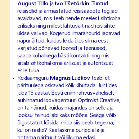
August Tillo
ja
Ivo Tšetõrkin
. Tuntud
reisisellid ja armastatud reisisaadete tegijad
avaldavad, mis teeb nende meelest sihtkoha
eriliseks ning millest lähtuvalt nad reisisihte
üldse valivad. Kogenud ilmarändurid jagavad
näpunäiteid, kuidas leida üles silma eest
varjatud põnevad tooted ja teenused,
saada kohalikega hästi kontakti ning mis
aitab sihtkohal oma erilisust ja autentsust
esile tuua.
Reklaamiguru
Magnus Lužkov
teab, et
pärituulega oskavad kõik kihutada. Juhtides
juba 15 aastat Eesti enim rahvusvaheliselt
auhinnatud loovagentuuri Optimist Creative,
on ta näinud, kuidas majandus on selle aja
jooksul teinud läbi kaks mõõna. Seega võib
õigustatult küsida: mida siis peab tegema,
kui on raske? Kas laskma purjed alla ja
ootama pärituult või liikuma edasi