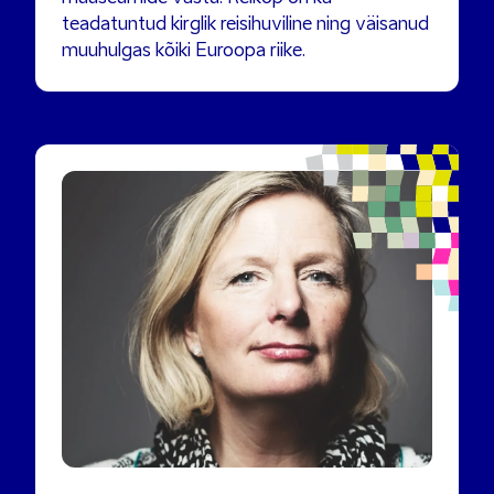
teadatuntud kirglik reisihuviline ning väisanud
muuhulgas kõiki Euroopa riike.