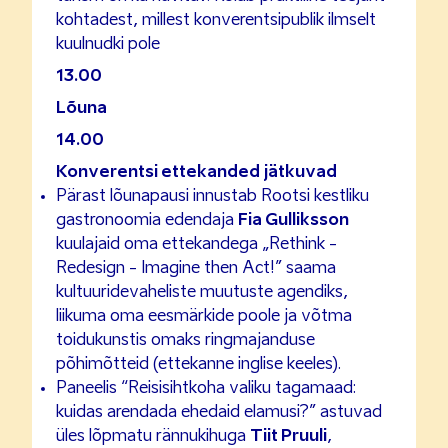
kohtadest, millest konverentsipublik ilmselt
kuulnudki pole
13.00
Lõuna
14.00
Konverentsi ettekanded jätkuvad
Pärast lõunapausi innustab Rootsi kestliku
gastronoomia edendaja
Fia Gulliksson
kuulajaid oma ettekandega „Rethink -
Redesign - Imagine then Act!” saama
kultuuridevaheliste muutuste agendiks,
liikuma oma eesmärkide poole ja võtma
toidukunstis omaks ringmajanduse
põhimõtteid (ettekanne inglise keeles).
Paneelis “Reisisihtkoha valiku tagamaad:
kuidas arendada ehedaid elamusi?” astuvad
üles lõpmatu rännukihuga
Tiit Pruuli
,