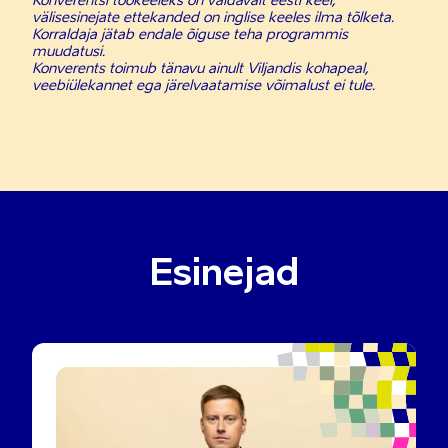
Konverentsi töökeeleks on valdavalt eesti keel,
välisesinejate ettekanded on inglise keeles ilma tõlketa.
Korraldaja jätab endale õiguse teha programmis
muudatusi.
Konverents toimub tänavu ainult Viljandis kohapeal,
veebiülekannet ega järelvaatamise võimalust ei tule.
Esinejad