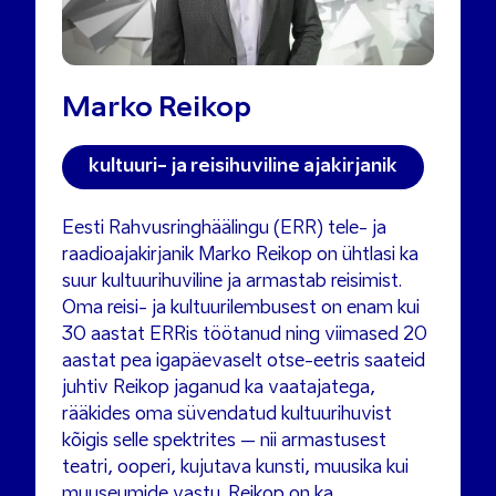
Marko Reikop
kultuuri- ja reisihuviline ajakirjanik
Eesti Rahvusringhäälingu (ERR) tele- ja
raadioajakirjanik Marko Reikop on ühtlasi ka
suur kultuurihuviline ja armastab reisimist.
Oma reisi- ja kultuurilembusest on enam kui
30 aastat ERRis töötanud ning viimased 20
aastat pea igapäevaselt otse-eetris saateid
juhtiv Reikop jaganud ka vaatajatega,
rääkides oma süvendatud kultuurihuvist
kõigis selle spektrites – nii armastusest
teatri, ooperi, kujutava kunsti, muusika kui
muuseumide vastu. Reikop on ka