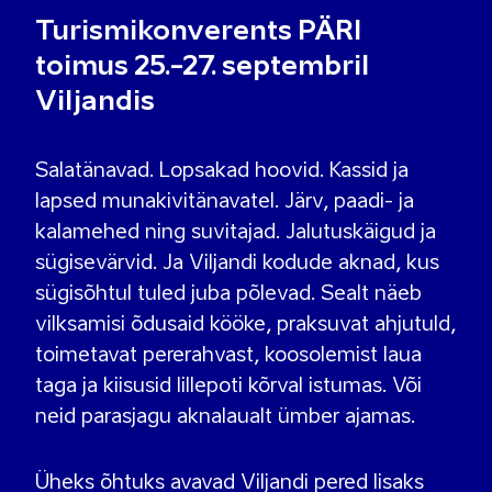
Turismikonverents PÄRI
toimus 25.-27. septembril
Viljandis
Salatänavad. Lopsakad hoovid. Kassid ja
lapsed munakivitänavatel. Järv, paadi- ja
kalamehed ning suvitajad. Jalutuskäigud ja
sügisevärvid. Ja Viljandi kodude aknad, kus
sügisõhtul tuled juba põlevad. Sealt näeb
vilksamisi õdusaid kööke, praksuvat ahjutuld,
toimetavat pererahvast, koosolemist laua
taga ja kiisusid lillepoti kõrval istumas. Või
neid parasjagu aknalaualt ümber ajamas.
Üheks õhtuks avavad Viljandi pered lisaks