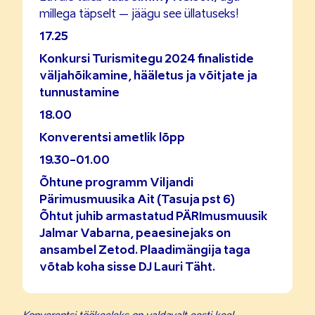
millega täpselt – jäägu see üllatuseks!
17.25
Konkursi Turismitegu 2024 finalistide
väljahõikamine, hääletus ja võitjate ja
tunnustamine
18.00
Konverentsi ametlik lõpp
19.30-01.00
Õhtune programm Viljandi
Pärimusmuusika Ait (Tasuja pst 6)
Õhtut juhib armastatud PÄRImusmuusik
Jalmar Vabarna, peaesinejaks on
ansambel Zetod. Plaadimängija taga
võtab koha sisse DJ Lauri Täht.