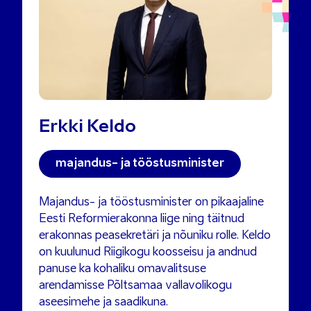
Erkki Keldo
majandus- ja tööstusminister
Majandus- ja tööstusminister on pikaajaline
Eesti Reformierakonna liige ning täitnud
erakonnas peasekretäri ja nõuniku rolle. Keldo
on kuulunud Riigikogu koosseisu ja andnud
panuse ka kohaliku omavalitsuse
arendamisse Põltsamaa vallavolikogu
aseesimehe ja saadikuna.