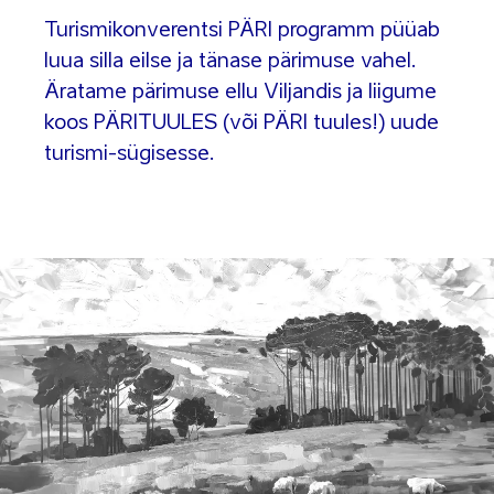
Turismikonverentsi PÄRI programm püüab
luua silla eilse ja tänase pärimuse vahel.
Äratame pärimuse ellu Viljandis ja liigume
koos PÄRITUULES (või PÄRI tuules!) uude
turismi-sügisesse.